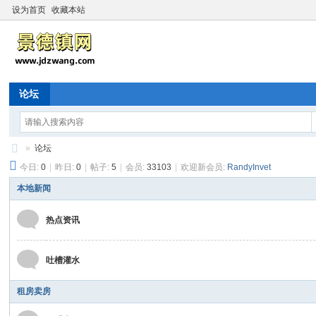
设为首页
收藏本站
论坛
»
论坛
今日:
0
|
昨日:
0
|
帖子:
5
|
会员:
33103
|
欢迎新会员:
RandyInvet
景
德
本地新闻
镇
热点资讯
信
息
吐槽灌水
网
_
租房卖房
景