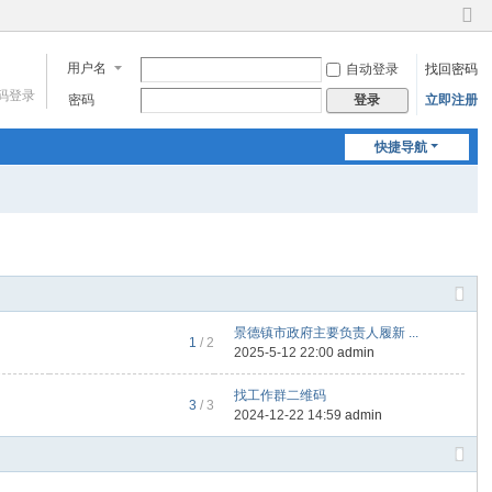
切
换
用户名
自动登录
找回密码
到
窄
码登录
密码
立即注册
登录
版
快捷导航
景德镇市政府主要负责人履新 ...
1
/ 2
2025-5-12 22:00
admin
找工作群二维码
3
/ 3
2024-12-22 14:59
admin